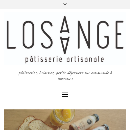
Skip
Toggle
to
header
content
pâtisseries, brioches, petits déjeuners sur commande à
lausanne
Toggle
Navigation